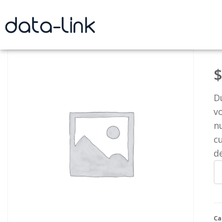
$
Du
vo
n
cu
d
Ca